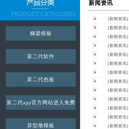
新闻资讯
[新闻资讯
[新闻资讯
梯梁模板
[新闻资讯
[新闻资讯
[新闻资讯
富二代软件
[新闻资讯
[新闻资讯
富二代色板
[新闻资讯
[新闻资讯
[新闻资讯
富二代app官方网站进入免费
[新闻资讯
正版
[新闻资讯
异型墩模板
[新闻资讯