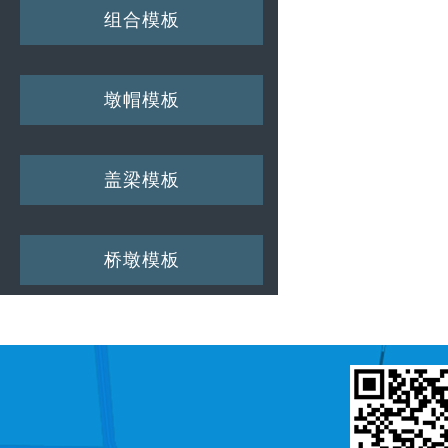
组合模板
墩帽模板
盖梁模板
桥墩模板