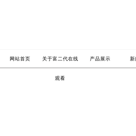
网站首页
关于富二代在线
产品展示
新
观看