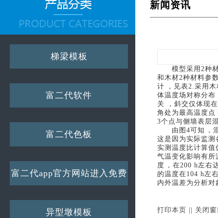
新闻资讯
梯梁模板
模型采用2种材
和木材2种材料参数
计，见表2
富二代软件
体温度场对称分布
关，斜交仅
角处为最高温度点
3个点与侧墙表层混凝
由图4可知，混
富二代色板
这是因为实际监测各
实测温度比计算值偏
气温变化影响有所波动
度，在200 h
富二代app官方网站进入免费
的温度在104 h左
内外温差为分析对象
正版
打印本页
||
关闭窗
异型墩模板