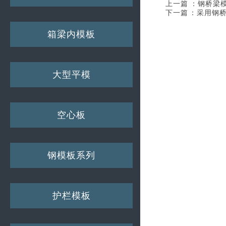
上一篇：
钢桥梁
下一篇：
采用钢
箱梁内模板
大型平模
空心板
钢模板系列
护栏模板